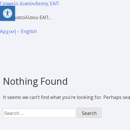
Γραφείο Διασύνδεσης ΕΑΠ
Open toolbar
Προσανατολίσου ΕΑΠ…
Αρχική – English
Nothing Found
It seems we can’t find what you’re looking for. Perhaps se