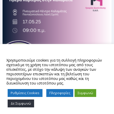
Αυτός ο ιστότοπος χρησιμοποιεί cookies.
Χρησιμοποιούμε cookies για τη συλλογή πληροφοριών
σχετικά με τη χρήση του ιστοτόπου μας από τους
επισκέπτες, με στόχο την κάλυψη των αναγκών των
περισσοτέρων επισκεπτών και τη βελτίωση του
περιεχομένου του ιστοτόπου μας καθώς και τη
διευκόλυνση του ιστοτόπου μας.
Ρυθμίσεις Cookies
Πληροφορίες
Συμφωνώ
Δε Συμφωνώ
Proudly powered by WordPress
|
Theme: gd_auth by
AUTh
IT Center
.