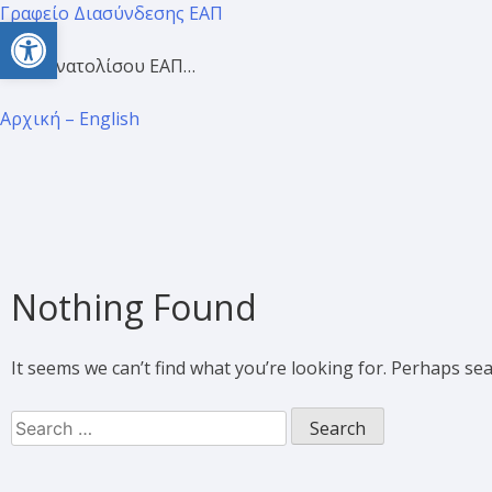
Γραφείο Διασύνδεσης ΕΑΠ
Open toolbar
Προσανατολίσου ΕΑΠ…
Αρχική – English
Nothing Found
It seems we can’t find what you’re looking for. Perhaps se