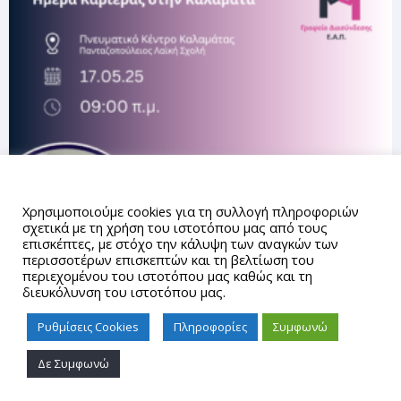
Αυτός ο ιστότοπος χρησιμοποιεί cookies.
Χρησιμοποιούμε cookies για τη συλλογή πληροφοριών
σχετικά με τη χρήση του ιστοτόπου μας από τους
επισκέπτες, με στόχο την κάλυψη των αναγκών των
περισσοτέρων επισκεπτών και τη βελτίωση του
περιεχομένου του ιστοτόπου μας καθώς και τη
διευκόλυνση του ιστοτόπου μας.
Ρυθμίσεις Cookies
Πληροφορίες
Συμφωνώ
Δε Συμφωνώ
Proudly powered by WordPress
|
Theme: gd_auth by
AUTh
IT Center
.