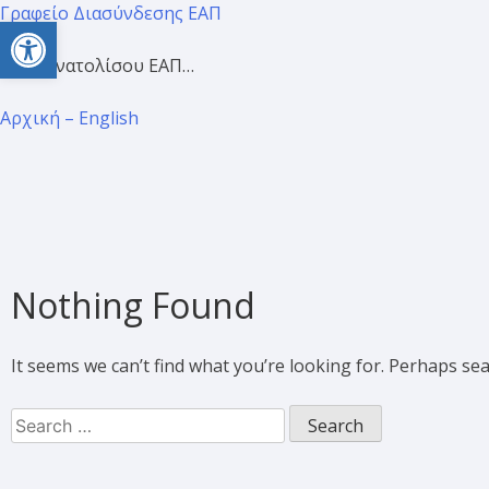
Γραφείο Διασύνδεσης ΕΑΠ
Open toolbar
Προσανατολίσου ΕΑΠ…
Αρχική – English
Nothing Found
It seems we can’t find what you’re looking for. Perhaps se