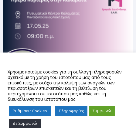
Αυτός ο ιστότοπος χρησιμοποιεί cookies.
Χρησιμοποιούμε cookies για τη συλλογή πληροφοριών
σχετικά με τη χρήση του ιστοτόπου μας από τους
επισκέπτες, με στόχο την κάλυψη των αναγκών των
περισσοτέρων επισκεπτών και τη βελτίωση του
περιεχομένου του ιστοτόπου μας καθώς και τη
διευκόλυνση του ιστοτόπου μας.
Ρυθμίσεις Cookies
Πληροφορίες
Συμφωνώ
Δε Συμφωνώ
Proudly powered by WordPress
|
Theme: gd_auth by
AUTh
IT Center
.