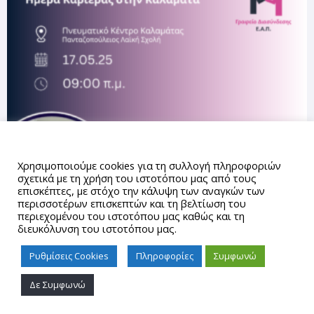
Αυτός ο ιστότοπος χρησιμοποιεί cookies.
Χρησιμοποιούμε cookies για τη συλλογή πληροφοριών
σχετικά με τη χρήση του ιστοτόπου μας από τους
επισκέπτες, με στόχο την κάλυψη των αναγκών των
περισσοτέρων επισκεπτών και τη βελτίωση του
περιεχομένου του ιστοτόπου μας καθώς και τη
διευκόλυνση του ιστοτόπου μας.
Ρυθμίσεις Cookies
Πληροφορίες
Συμφωνώ
Δε Συμφωνώ
Proudly powered by WordPress
|
Theme: gd_auth by
AUTh
IT Center
.