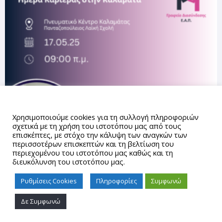
Αυτός ο ιστότοπος χρησιμοποιεί cookies.
Χρησιμοποιούμε cookies για τη συλλογή πληροφοριών
σχετικά με τη χρήση του ιστοτόπου μας από τους
επισκέπτες, με στόχο την κάλυψη των αναγκών των
περισσοτέρων επισκεπτών και τη βελτίωση του
περιεχομένου του ιστοτόπου μας καθώς και τη
διευκόλυνση του ιστοτόπου μας.
Ρυθμίσεις Cookies
Πληροφορίες
Συμφωνώ
Δε Συμφωνώ
Proudly powered by WordPress
|
Theme: gd_auth by
AUTh
IT Center
.