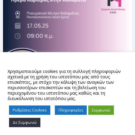
Αυτός ο ιστότοπος χρησιμοποιεί cookies.
Χρησιμοποιούμε cookies για τη συλλογή πληροφοριών
σχετικά με τη χρήση του ιστοτόπου μας από τους
επισκέπτες, με στόχο την κάλυψη των αναγκών των
περισσοτέρων επισκεπτών και τη βελτίωση του
περιεχομένου του ιστοτόπου μας καθώς και τη
διευκόλυνση του ιστοτόπου μας.
Ρυθμίσεις Cookies
Πληροφορίες
Συμφωνώ
Δε Συμφωνώ
Proudly powered by WordPress
|
Theme: gd_auth by
AUTh
IT Center
.