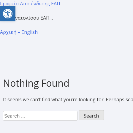
Γραφείο Διασύνδεσης ΕΑΠ
Open toolbar
Προσανατολίσου ΕΑΠ…
Αρχική – English
Nothing Found
It seems we can’t find what you’re looking for. Perhaps se