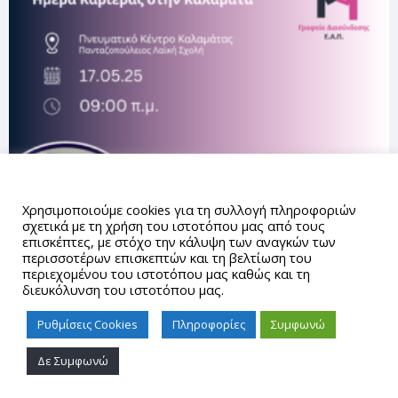
Αυτός ο ιστότοπος χρησιμοποιεί cookies.
Χρησιμοποιούμε cookies για τη συλλογή πληροφοριών
σχετικά με τη χρήση του ιστοτόπου μας από τους
επισκέπτες, με στόχο την κάλυψη των αναγκών των
περισσοτέρων επισκεπτών και τη βελτίωση του
περιεχομένου του ιστοτόπου μας καθώς και τη
διευκόλυνση του ιστοτόπου μας.
Ρυθμίσεις Cookies
Πληροφορίες
Συμφωνώ
Δε Συμφωνώ
Proudly powered by WordPress
|
Theme: gd_auth by
AUTh
IT Center
.