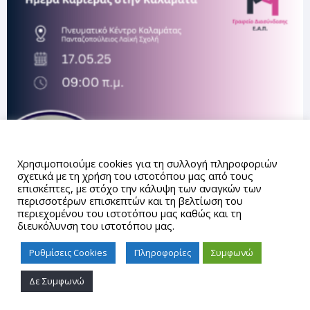
Αυτός ο ιστότοπος χρησιμοποιεί cookies.
Χρησιμοποιούμε cookies για τη συλλογή πληροφοριών
σχετικά με τη χρήση του ιστοτόπου μας από τους
επισκέπτες, με στόχο την κάλυψη των αναγκών των
περισσοτέρων επισκεπτών και τη βελτίωση του
περιεχομένου του ιστοτόπου μας καθώς και τη
διευκόλυνση του ιστοτόπου μας.
Ρυθμίσεις Cookies
Πληροφορίες
Συμφωνώ
Δε Συμφωνώ
Proudly powered by WordPress
|
Theme: gd_auth by
AUTh
IT Center
.