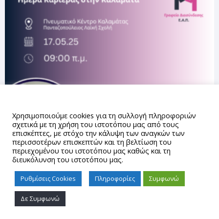
Αυτός ο ιστότοπος χρησιμοποιεί cookies.
Χρησιμοποιούμε cookies για τη συλλογή πληροφοριών
σχετικά με τη χρήση του ιστοτόπου μας από τους
επισκέπτες, με στόχο την κάλυψη των αναγκών των
περισσοτέρων επισκεπτών και τη βελτίωση του
περιεχομένου του ιστοτόπου μας καθώς και τη
διευκόλυνση του ιστοτόπου μας.
Ρυθμίσεις Cookies
Πληροφορίες
Συμφωνώ
Δε Συμφωνώ
Proudly powered by WordPress
|
Theme: gd_auth by
AUTh
IT Center
.