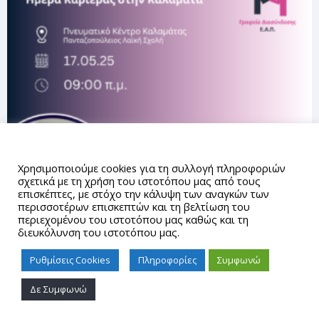
Αυτός ο ιστότοπος χρησιμοποιεί cookies.
Χρησιμοποιούμε cookies για τη συλλογή πληροφοριών
σχετικά με τη χρήση του ιστοτόπου μας από τους
επισκέπτες, με στόχο την κάλυψη των αναγκών των
περισσοτέρων επισκεπτών και τη βελτίωση του
περιεχομένου του ιστοτόπου μας καθώς και τη
διευκόλυνση του ιστοτόπου μας.
Ρυθμίσεις Cookies
Πληροφορίες
Συμφωνώ
Δε Συμφωνώ
Proudly powered by WordPress
|
Theme: gd_auth by
AUTh
IT Center
.