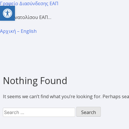
Γραφείο Διασύνδεσης ΕΑΠ
Open toolbar
Προσανατολίσου ΕΑΠ…
Αρχική – English
Nothing Found
It seems we can’t find what you’re looking for. Perhaps se