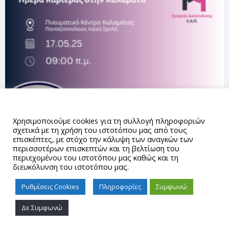
Αυτός ο ιστότοπος χρησιμοποιεί cookies.
Χρησιμοποιούμε cookies για τη συλλογή πληροφοριών
σχετικά με τη χρήση του ιστοτόπου μας από τους
επισκέπτες, με στόχο την κάλυψη των αναγκών των
περισσοτέρων επισκεπτών και τη βελτίωση του
περιεχομένου του ιστοτόπου μας καθώς και τη
διευκόλυνση του ιστοτόπου μας.
Ρυθμίσεις Cookies
Πληροφορίες
Συμφωνώ
Δε Συμφωνώ
Proudly powered by WordPress
|
Theme: gd_auth by
AUTh
IT Center
.