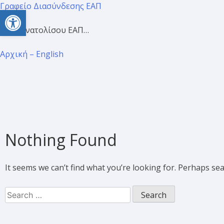
Γραφείο Διασύνδεσης ΕΑΠ
Open toolbar
Προσανατολίσου ΕΑΠ…
Αρχική – English
Nothing Found
It seems we can’t find what you’re looking for. Perhaps se