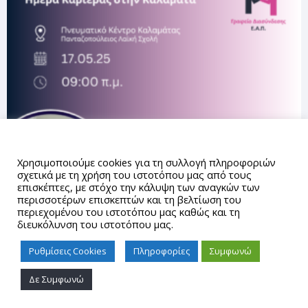
Αυτός ο ιστότοπος χρησιμοποιεί cookies.
Χρησιμοποιούμε cookies για τη συλλογή πληροφοριών
σχετικά με τη χρήση του ιστοτόπου μας από τους
επισκέπτες, με στόχο την κάλυψη των αναγκών των
περισσοτέρων επισκεπτών και τη βελτίωση του
περιεχομένου του ιστοτόπου μας καθώς και τη
διευκόλυνση του ιστοτόπου μας.
Ρυθμίσεις Cookies
Πληροφορίες
Συμφωνώ
Δε Συμφωνώ
Proudly powered by WordPress
|
Theme: gd_auth by
AUTh
IT Center
.