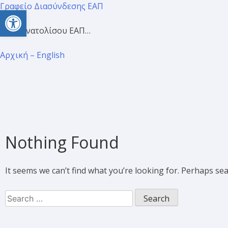
Γραφείο Διασύνδεσης ΕΑΠ
Open toolbar
Προσανατολίσου ΕΑΠ…
Αρχική – English
Nothing Found
It seems we can’t find what you’re looking for. Perhaps se