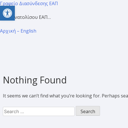
Γραφείο Διασύνδεσης ΕΑΠ
Open toolbar
Προσανατολίσου ΕΑΠ…
Αρχική – English
Nothing Found
It seems we can’t find what you’re looking for. Perhaps se