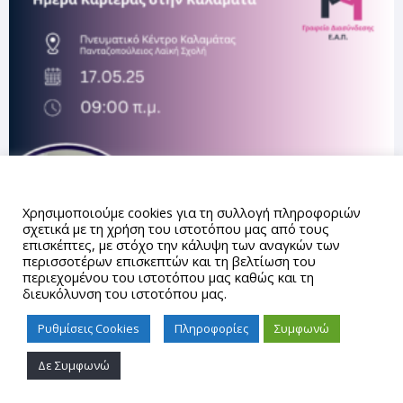
Αυτός ο ιστότοπος χρησιμοποιεί cookies.
Χρησιμοποιούμε cookies για τη συλλογή πληροφοριών
σχετικά με τη χρήση του ιστοτόπου μας από τους
επισκέπτες, με στόχο την κάλυψη των αναγκών των
περισσοτέρων επισκεπτών και τη βελτίωση του
περιεχομένου του ιστοτόπου μας καθώς και τη
διευκόλυνση του ιστοτόπου μας.
Ρυθμίσεις Cookies
Πληροφορίες
Συμφωνώ
Δε Συμφωνώ
Proudly powered by WordPress
|
Theme: gd_auth by
AUTh
IT Center
.