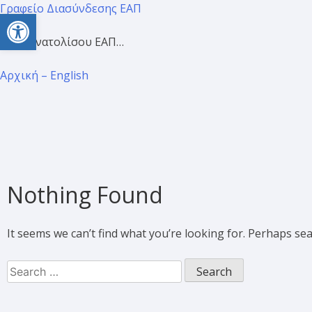
Γραφείο Διασύνδεσης ΕΑΠ
Open toolbar
Προσανατολίσου ΕΑΠ…
Αρχική – English
Nothing Found
It seems we can’t find what you’re looking for. Perhaps se