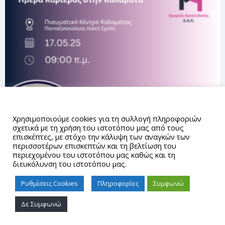
Αυτός ο ιστότοπος χρησιμοποιεί cookies.
Χρησιμοποιούμε cookies για τη συλλογή πληροφοριών
σχετικά με τη χρήση του ιστοτόπου μας από τους
επισκέπτες, με στόχο την κάλυψη των αναγκών των
περισσοτέρων επισκεπτών και τη βελτίωση του
περιεχομένου του ιστοτόπου μας καθώς και τη
διευκόλυνση του ιστοτόπου μας.
Ρυθμίσεις Cookies
Πληροφορίες
Συμφωνώ
Δε Συμφωνώ
Proudly powered by WordPress
|
Theme: gd_auth by
AUTh
IT Center
.