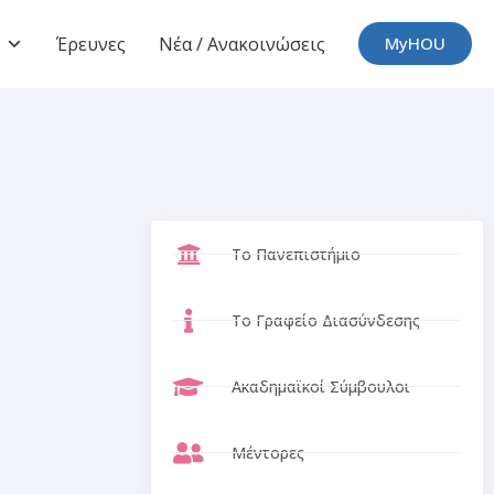
Έρευνες
Νέα / Ανακοινώσεις
MyHOU
Το Πανεπιστήμιο
Το Γραφείο Διασύνδεσης
Ακαδημαϊκοί Σύμβουλοι
Μέντορες