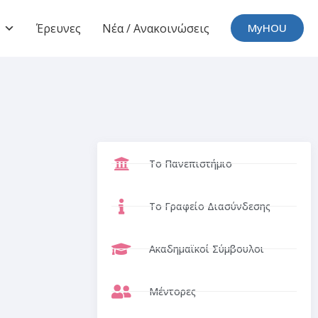
Έρευνες
Νέα / Ανακοινώσεις
MyHOU
Το Πανεπιστήμιο
Το Γραφείο Διασύνδεσης
Ακαδημαϊκοί Σύμβουλοι
Μέντορες