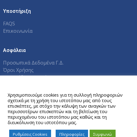
Υποστήριξη
FAQS
Επικοινωνία
Ασφάλεια
Προσωπικά Δεδομένα Γ.Δ.
Όροι Χρήσης
Εγχειρίδια Χρηστών Π.Σ.
Αυτός ο ιστότοπος χρησιμοποιεί cookies.
Χρησιμοποιούμε cookies για τη συλλογή πληροφοριών
σχετικά με τη χρήση του ιστοτόπου μας από τους
Copyright © 2026 Γραφείο Διασύνδεσης ΕΑΠ
επισκέπτες, με στόχο την κάλυψη των αναγκών των
περισσοτέρων επισκεπτών και τη βελτίωση του
περιεχομένου του ιστοτόπου μας καθώς και τη
διευκόλυνση του ιστοτόπου μας.
Ρυθμίσεις Cookies
Πληροφορίες
Συμφωνώ