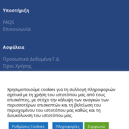
Υποστήριξη
FAQS
Επικοινωνία
Ασφάλεια
Προσωπικά Δεδομένα Γ.Δ.
Όροι Χρήσης
Εγχειρίδια Χρηστών Π.Σ.
Αυτός ο ιστότοπος χρησιμοποιεί cookies.
Χρησιμοποιούμε cookies για τη συλλογή πληροφοριών
σχετικά με τη χρήση του ιστοτόπου μας από τους
Copyright © 2026 Γραφείο Διασύνδεσης ΕΑΠ
επισκέπτες, με στόχο την κάλυψη των αναγκών των
περισσοτέρων επισκεπτών και τη βελτίωση του
περιεχομένου του ιστοτόπου μας καθώς και τη
διευκόλυνση του ιστοτόπου μας.
Ρυθμίσεις Cookies
Πληροφορίες
Συμφωνώ