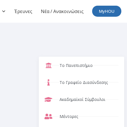
Έρευνες
Νέα / Ανακοινώσεις
MyHOU
Το Πανεπιστήμιο
Το Γραφείο Διασύνδεσης
Ακαδημαϊκοί Σύμβουλοι
Μέντορες