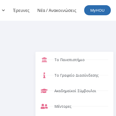
Έρευνες
Νέα / Ανακοινώσεις
MyHOU
Το Πανεπιστήμιο
Το Γραφείο Διασύνδεσης
Ακαδημαϊκοί Σύμβουλοι
Μέντορες