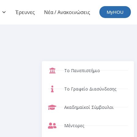
Έρευνες
Νέα / Ανακοινώσεις
MyHOU
Το Πανεπιστήμιο
Το Γραφείο Διασύνδεσης
Ακαδημαϊκοί Σύμβουλοι
Μέντορες