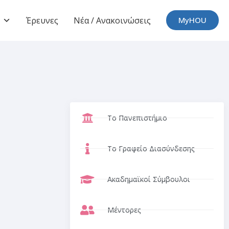
Έρευνες
Νέα / Ανακοινώσεις
MyHOU
Το Πανεπιστήμιο
Το Γραφείο Διασύνδεσης
Ακαδημαϊκοί Σύμβουλοι
Μέντορες