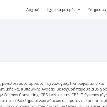
Αρχική
Σχετικά με εμάς
Υπηρεσίες
υς μεγαλύτερους ομίλους Τεχνολογίας, Πληροφορικής και
ληνικής και Κυπριακής Αγοράς, με ισχυρή παρουσία 35 χρό
ν Cosmos Consulting, CBS LAN και την CBS IT Systems (Cy
ποιότητας ολοκληρωμένων λύσεων σε προϊόντα και υπηρεσ
κών Επιχειρήσεων και των Δημόσιων Οργανισμών, επενδύο