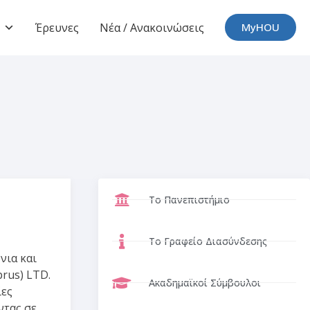
Έρευνες
Νέα / Ανακοινώσεις
MyHOU
Το Πανεπιστήμιο
Το Γραφείο Διασύνδεσης
νια και
prus) LTD.
Ακαδημαϊκοί Σύμβουλοι
ίες
ντας σε