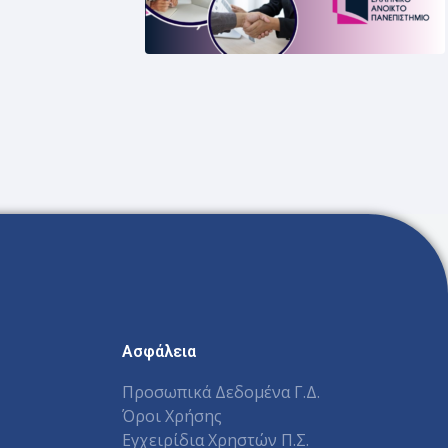
Ασφάλεια
Προσωπικά Δεδομένα Γ.Δ.
Όροι Χρήσης
Εγχειρίδια Χρηστών Π.Σ.