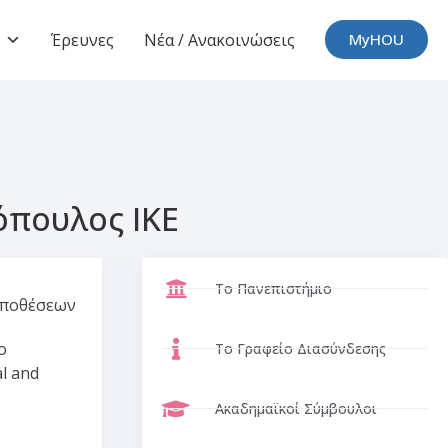
Έρευνες
Νέα / Ανακοινώσεις
MyHOU
πουλος ΙΚΕ
Το Πανεπιστήμιο
υποθέσεων
o
Το Γραφείο Διασύνδεσης
al and
Ακαδημαϊκοί Σύμβουλοι