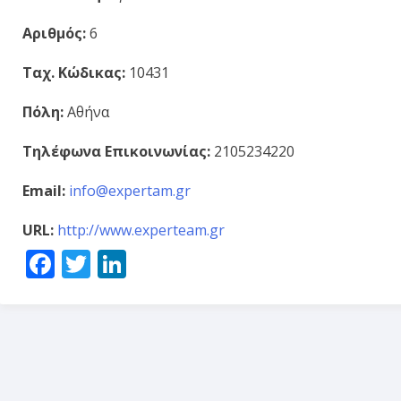
Αριθμός:
6
Ταχ. Κώδικας:
10431
Πόλη:
Αθήνα
Τηλέφωνα Επικοινωνίας:
2105234220
Email:
info@expertam.gr
URL:
http://www.experteam.gr
Facebook
Twitter
LinkedIn