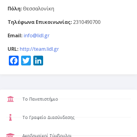
Πόλη:
Θεσσαλονίκη
Τηλέφωνα Επικοινωνίας:
2310490700
Email:
info@lidl.gr
URL:
http://team.lidl.gr
Facebook
Twitter
LinkedIn
Το Πανεπιστήμιο
Το Γραφείο Διασύνδεσης
Ακαδημαϊκοί Σύμβουλοι