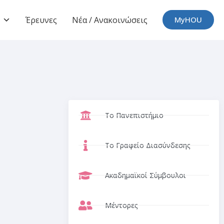
Έρευνες
Νέα / Ανακοινώσεις
MyHOU
Το Πανεπιστήμιο
Το Γραφείο Διασύνδεσης
Ακαδημαϊκοί Σύμβουλοι
Μέντορες