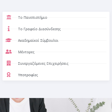
Το Πανεπιστήμιο
Το Γραφείο Διασύνδεσης
Ακαδημαϊκοί Σύμβουλοι
Μέντορες
Συνεργαζόμενες Επιχειρήσεις
Υποτροφίες