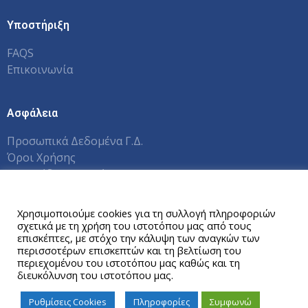
Υποστήριξη
FAQS
Επικοινωνία
Ασφάλεια
Προσωπικά Δεδομένα Γ.Δ.
Όροι Χρήσης
Εγχειρίδια Χρηστών Π.Σ.
Αυτός ο ιστότοπος χρησιμοποιεί cookies.
Χρησιμοποιούμε cookies για τη συλλογή πληροφοριών
σχετικά με τη χρήση του ιστοτόπου μας από τους
Copyright © 2026 Γραφείο Διασύνδεσης ΕΑΠ
επισκέπτες, με στόχο την κάλυψη των αναγκών των
περισσοτέρων επισκεπτών και τη βελτίωση του
περιεχομένου του ιστοτόπου μας καθώς και τη
διευκόλυνση του ιστοτόπου μας.
Ρυθμίσεις Cookies
Πληροφορίες
Συμφωνώ