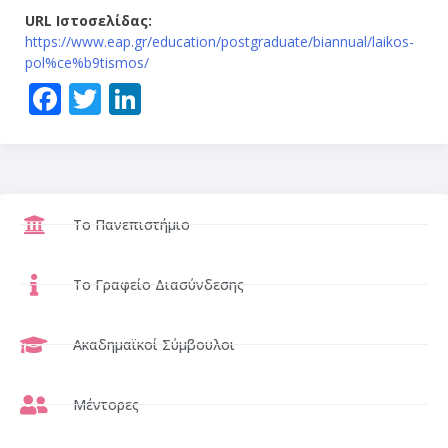
URL Ιστοσελίδας:
https://www.eap.gr/education/postgraduate/biannual/laikos-
pol%ce%b9tismos/
Facebook
Twitter
LinkedIn
Το Πανεπιστήμιο
Το Γραφείο Διασύνδεσης
Ακαδημαϊκοί Σύμβουλοι
Μέντορες