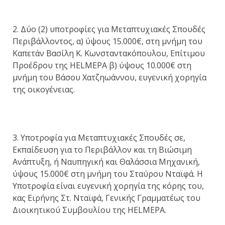
2. Δύο (2) υποτροφίες για Μεταπτυχιακές Σπουδές
Περιβάλλοντος, α) ύψους 15.000€, στη μνήμη του
Καπετάν Βασίλη Κ. Κωνσταντακόπουλου, Επίτιμου
Προέδρου της HELMEPA β) ύψους 10.000€ στη
μνήμη του Βάσου Χατζηωάννου, ευγενική χορηγία
της οικογένειας.
3. Υποτροφία για Μεταπτυχιακές Σπουδές σε,
Εκπαίδευση για το Περιβάλλον και τη Βιώσιμη
Ανάπτυξη, ή Ναυπηγική και Θαλάσσια Μηχανική,
ύψους 15.000€ στη μνήμη του Σταύρου Νταϊφά. Η
Υποτροφία είναι ευγενική χορηγία της κόρης του,
κας Ειρήνης Στ. Νταϊφά, Γενικής Γραμματέως του
Διοικητικού Συμβουλίου της HELMEPA.