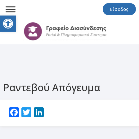
Είσοδος
Open toolbar
Ραντεβού Απόγευμα
Facebook
Twitter
LinkedIn