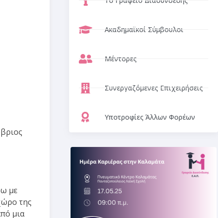
Το Γραφείο Διασύνδεσης
Ακαδημαϊκοί Σύμβουλοι
Μέντορες
Συνεργαζόμενες Επιχειρήσεις
Υποτροφίες Άλλων Φορέων
ώβριος
νω με
χώρο της
από μια