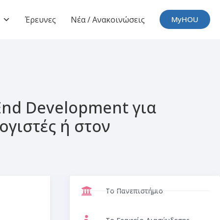
Έρευνες
Νέα / Ανακοινώσεις
MyHOU
End Development για
ογιστές ή στον
Το Πανεπιστήμιο