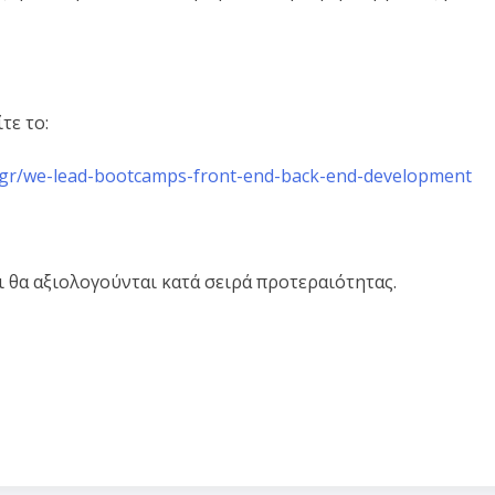
τε το:
s-gr/we-lead-bootcamps-front-end-back-end-development
ι θα αξιολογούνται κατά σειρά προτεραιότητας.